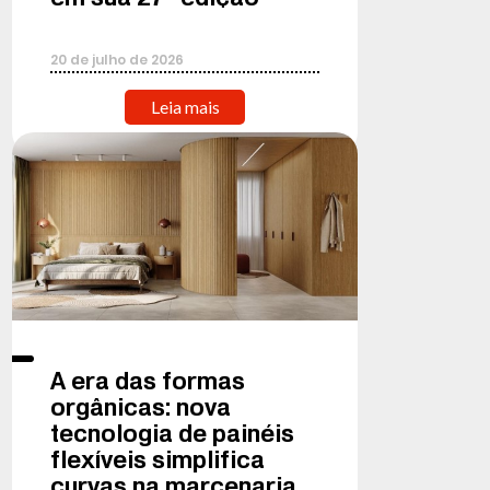
20
de
julho
de
2026
Leia mais
A era das formas
orgânicas: nova
tecnologia de painéis
flexíveis simplifica
curvas na marcenaria