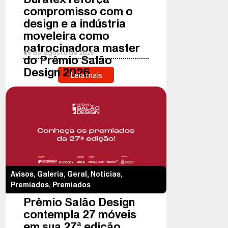
compromisso com o
design e a indústria
moveleira como
patrocinadora master
05
de
agosto
de
2026
do Prêmio Salão
Design 2026
Leia mais
Avisos
,
Galeria
,
Geral
,
Notícias
,
Premiados
,
Premiados
Prêmio Salão Design
contempla 27 móveis
em sua 27ª edição