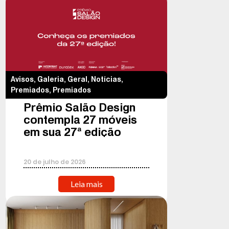
Avisos
,
Galeria
,
Geral
,
Notícias
,
Premiados
,
Premiados
Prêmio Salão Design
contempla 27 móveis
em sua 27ª edição
20
de
julho
de
2026
Leia mais