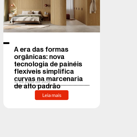
A era das formas
orgânicas: nova
tecnologia de painéis
flexíveis simplifica
curvas na marcenaria
10
de
julho
de
2026
de alto padrão
Leia mais