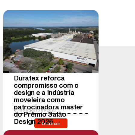
Duratex reforça
compromisso com o
design e a indústria
moveleira como
patrocinadora master
05
de
agosto
de
2026
do Prêmio Salão
Design 2026
Leia mais