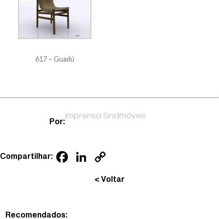
617 – Guadú
Imprensa Sindmóveis
Por:
Facebook
LinkedIn
Copy
Compartilhar:
Link
< Voltar
Recomendados: