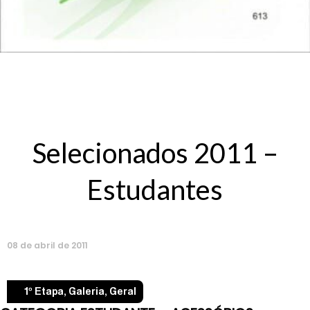
Selecionados 2011 –
Estudantes
08
de
abril
de
2011
1º Etapa
,
Galeria
,
Geral