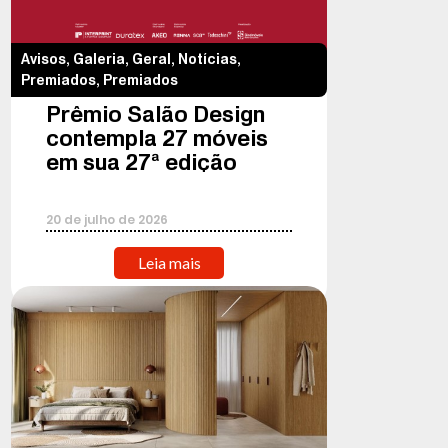
Avisos
,
Galeria
,
Geral
,
Notícias
,
Premiados
,
Premiados
Prêmio Salão Design
contempla 27 móveis
em sua 27ª edição
20
de
julho
de
2026
Leia mais