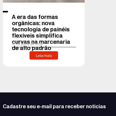
A era das formas
orgânicas: nova
tecnologia de painéis
flexíveis simplifica
curvas na marcenaria
10
de
julho
de
2026
de alto padrão
Leia mais
Cadastre seu e-mail para receber notícias