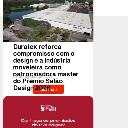
Duratex reforça
compromisso com o
design e a indústria
moveleira como
patrocinadora master
05
de
agosto
de
2026
do Prêmio Salão
Design 2026
Leia mais