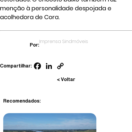
menção à personalidade despojada e
acolhedora de Cora.
Imprensa Sindmóveis
Por:
Facebook
LinkedIn
Copy
Compartilhar:
Link
< Voltar
Recomendados: