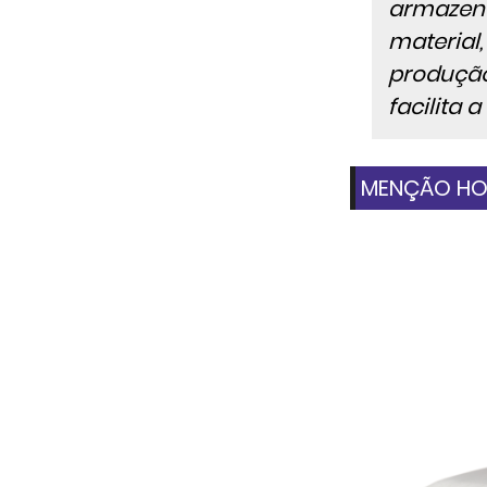
armazena
material
produção
facilita 
MENÇÃO HON