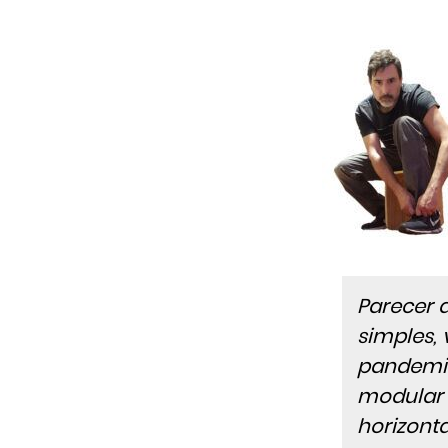
Parecer 
simples, 
pandemia
modular 
horizonta