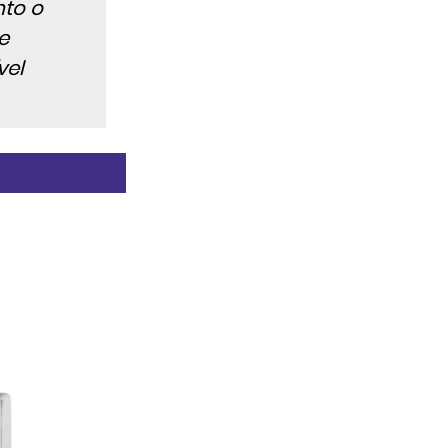
nto o
e
vel