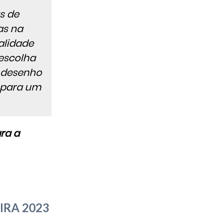
s de
as na
alidade
 escolha
o desenho
a para um
ra a
IRA 2023