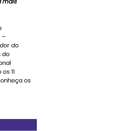
a mais
u
 –
edor do
s do
onal
os 11
Conheça os
O