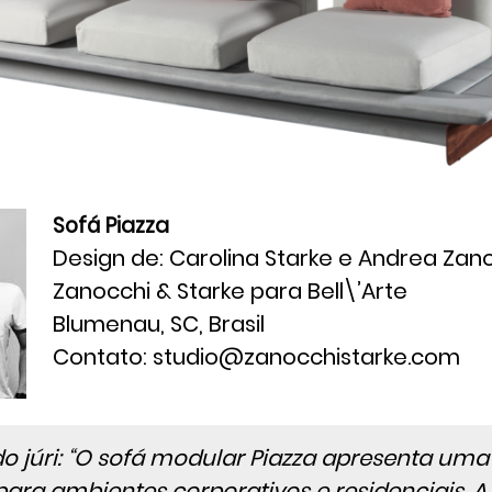
Sofá Piazza
Design de: Carolina Starke e Andrea Zan
Zanocchi & Starke para Bell\’Arte
Blumenau, SC, Brasil
Contato: studio@zanocchistarke.com
do júri: “O sofá modular Piazza apresenta um
ara ambientes corporativos e residenciais. A