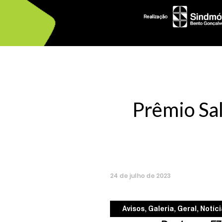
Prêmio Sal
24
de
julho
de
2023
Avisos
,
Galeria
,
Geral
,
Notíc