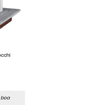
occhi
a boa