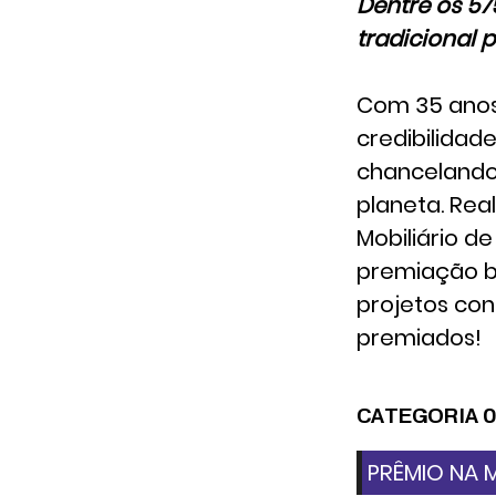
Dentre os 57
tradicional 
Com 35 anos 
credibilidad
chancelando 
planeta. Rea
Mobiliário d
premiação br
projetos co
premiados!
CATEGORIA 
PRÊMIO NA 