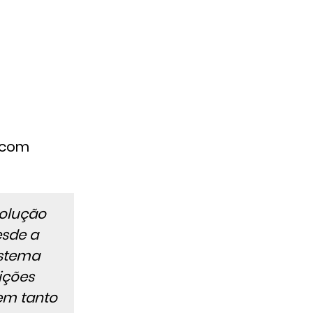
.com
solução
esde a
istema
ições
dem tanto