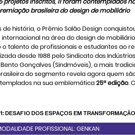
5 projetos inscritos, 11 foram contemplados n
premiação brasileira do design de mobiliário
de história, o Prêmio Salão Design conquisto
e internacional na área do design de mobiliário
o talento de profissionais e estudantes ao r
lizada desde 1988 pelo Sindicato das Indústria
e Bento Gonçalves (Sindmóveis), a mais tradici
asileira do segmento revela agora quem são 
ntemplados na sua emblemática
25ª edição
. 
01: DESAFIO DOS ESPAÇOS EM TRANSFORMAÇÃ
MODALIDADE PROFISSIONAL: GENKAN