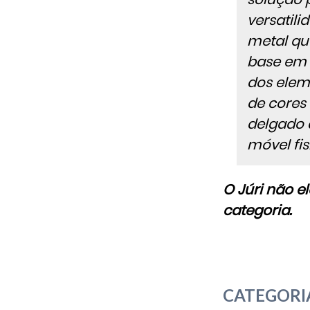
versatili
metal qu
base em 
dos elem
de cores
delgado 
móvel fi
O Júri não 
categoria.
CATEGORIA