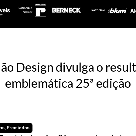
ão Design divulga o resul
emblemática 25ª edição
ias
,
Premiados