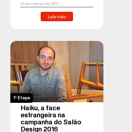
31
de
março
de
2017
Leia mais
1º Etapa
Haiku, a face
estrangeira na
campanha do Salão
Design 2016