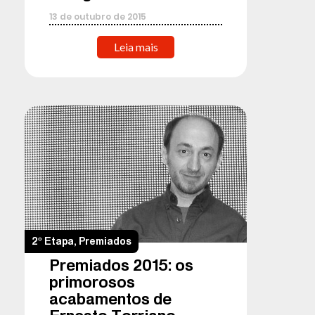
13
de
outubro
de
2015
Leia mais
2º Etapa
,
Premiados
Premiados 2015: os
primorosos
acabamentos de