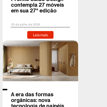
contempla 27 móveis
em sua 27ª edição
20
de
julho
de
2026
Leia mais
A era das formas
orgânicas: nova
tecnologia de painéis