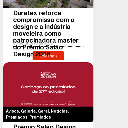
Duratex reforça
compromisso com o
design e a indústria
moveleira como
patrocinadora master
05
de
agosto
de
2026
do Prêmio Salão
Design 2026
Leia mais
Avisos
,
Galeria
,
Geral
,
Notícias
,
Premiados
,
Premiados
Prêmio Salão Design