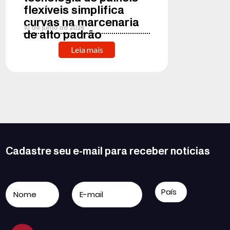
flexíveis simplifica
curvas na marcenaria
10
de
julho
de
2026
de alto padrão
Leia mais
Cadastre seu e-mail para receber notícias