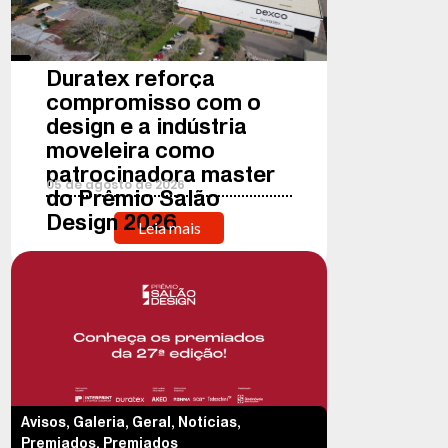
Duratex reforça
compromisso com o
design e a indústria
moveleira como
patrocinadora master
05
de
agosto
de
2026
do Prêmio Salão
Design 2026
Leia mais
Avisos
,
Galeria
,
Geral
,
Notícias
,
Premiados
,
Premiados