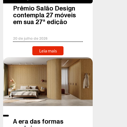
Prêmio Salão Design
contempla 27 móveis
em sua 27ª edição
20
de
julho
de
2026
Leia mais
A era das formas