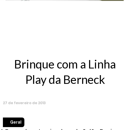
Brinque com a Linha
Play da Berneck
27
de
fevereiro
de
2013
Geral