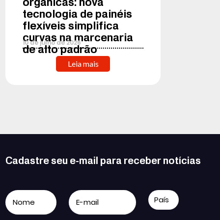
orgânicas: nova
tecnologia de painéis
flexíveis simplifica
curvas na marcenaria
10
de
julho
de
2026
de alto padrão
Leia mais
Cadastre seu e-mail para receber notícias