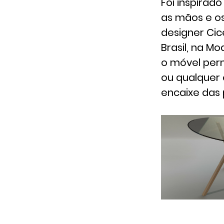
Foi inspirad
as mãos e os
designer Cic
Brasil, na M
o móvel per
ou qualquer 
encaixe das 