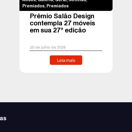
Premiados
,
Premiados
Prêmio Salão Design
contempla 27 móveis
em sua 27ª edição
20
de
julho
de
2026
Leia mais
ias