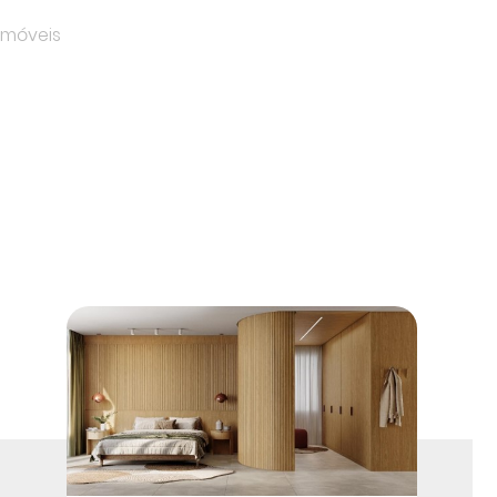
dmóveis
ok
edIn
opy
ink