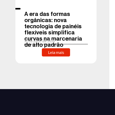
A era das formas
orgânicas: nova
tecnologia de painéis
flexíveis simplifica
curvas na marcenaria
10
de
julho
de
2026
de alto padrão
Leia mais