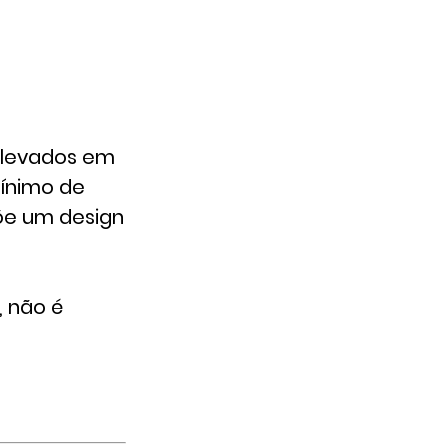
 levados em
mínimo de
põe um design
, não é