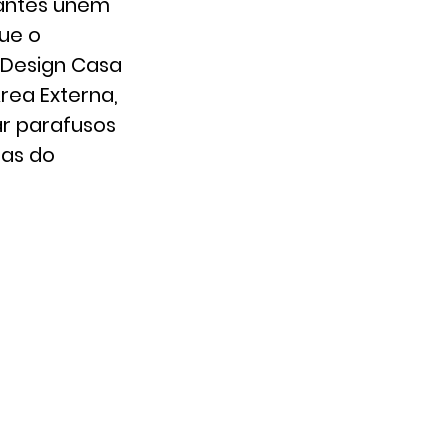
ipantes unem
ue o
o Design Casa
rea Externa,
r parafusos
nas do