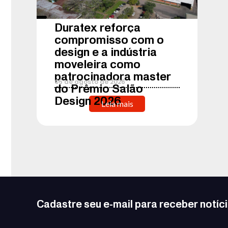
Duratex reforça
compromisso com o
design e a indústria
moveleira como
patrocinadora master
05
de
agosto
de
2026
do Prêmio Salão
Design 2026
Leia mais
Cadastre seu e-mail para receber notíc