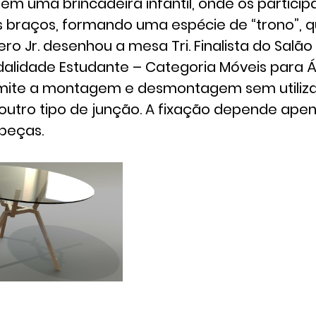
o em uma brincadeira infantil, onde os partic
 braços, formando uma espécie de “trono”, q
ero Jr. desenhou a mesa Tri. Finalista do Salã
odalidade Estudante – Categoria Móveis para Á
mite a montagem e desmontagem sem utiliza
outro tipo de junção. A fixação depende ape
peças.