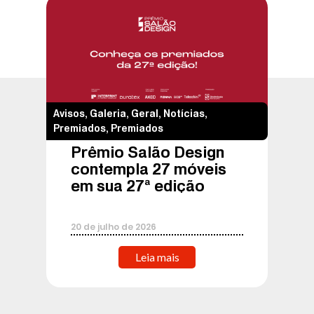
Avisos
,
Galeria
,
Geral
,
Notícias
,
Premiados
,
Premiados
Prêmio Salão Design
contempla 27 móveis
em sua 27ª edição
20
de
julho
de
2026
Leia mais