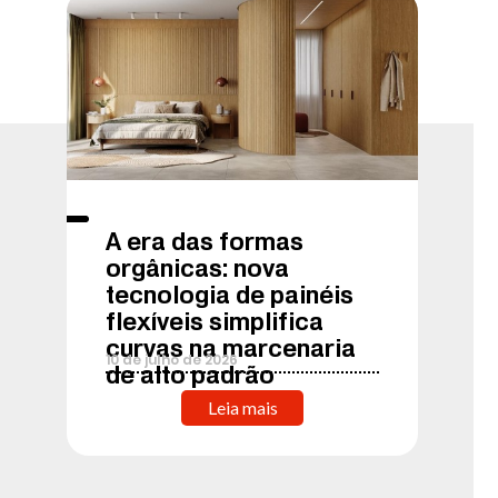
A era das formas
orgânicas: nova
tecnologia de painéis
flexíveis simplifica
curvas na marcenaria
10
de
julho
de
2026
de alto padrão
Leia mais