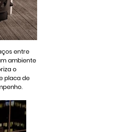
aços entre
 um ambiente
riza o
de placa de
empenho.