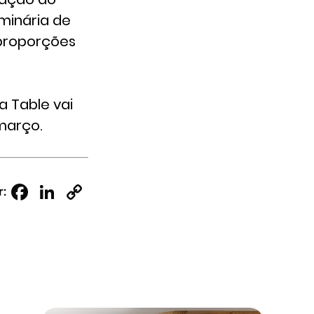
uminária de
proporções
a Table vai
 março.
Facebook
LinkedIn
Copy
r:
Link