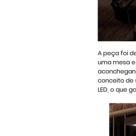
A peça foi d
uma mesa e o
aconchegante
conceito de 
LED, o que g