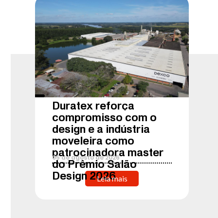
Duratex reforça
compromisso com o
design e a indústria
moveleira como
patrocinadora master
05
de
agosto
de
2026
do Prêmio Salão
Design 2026
Leia mais