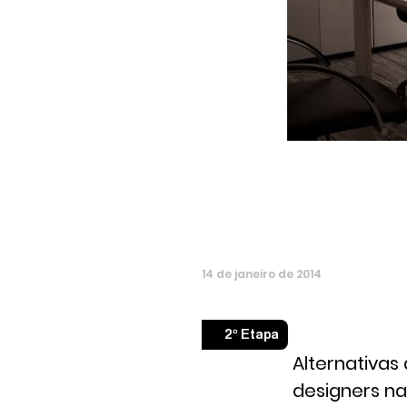
14
de
janeiro
de
2014
2º Etapa
Alternativas
designers na