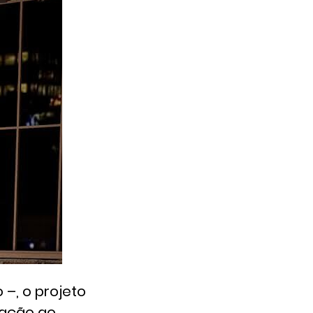
–, o projeto
xação ao