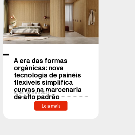
A era das formas
orgânicas: nova
tecnologia de painéis
flexíveis simplifica
curvas na marcenaria
10
de
julho
de
2026
de alto padrão
Leia mais