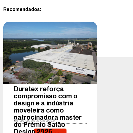
Recomendados:
Duratex reforça
compromisso com o
design e a indústria
moveleira como
patrocinadora master
05
de
agosto
de
2026
do Prêmio Salão
Design 2026