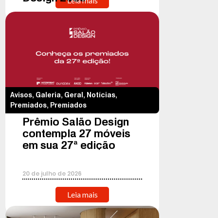
Leia mais
Avisos
,
Galeria
,
Geral
,
Notícias
,
Premiados
,
Premiados
Prêmio Salão Design
contempla 27 móveis
em sua 27ª edição
20
de
julho
de
2026
Leia mais