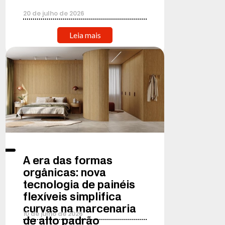
20
de
julho
de
2026
Leia mais
A era das formas
orgânicas: nova
tecnologia de painéis
flexíveis simplifica
curvas na marcenaria
10
de
julho
de
2026
de alto padrão