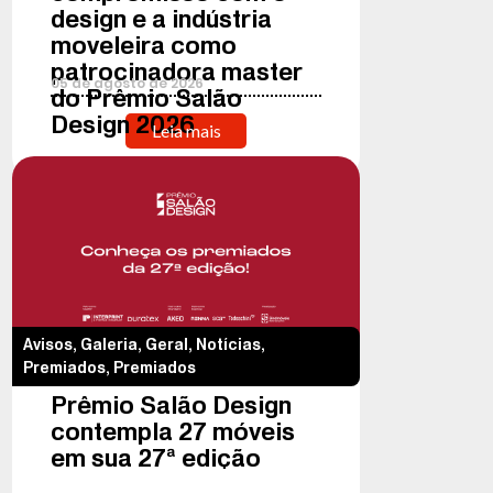
design e a indústria
moveleira como
patrocinadora master
05
de
agosto
de
2026
do Prêmio Salão
Design 2026
Leia mais
Avisos
,
Galeria
,
Geral
,
Notícias
,
Premiados
,
Premiados
Prêmio Salão Design
contempla 27 móveis
em sua 27ª edição