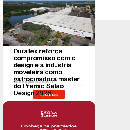
Duratex reforça
compromisso com o
design e a indústria
moveleira como
patrocinadora master
05
de
agosto
de
2026
do Prêmio Salão
Design 2026
Leia mais