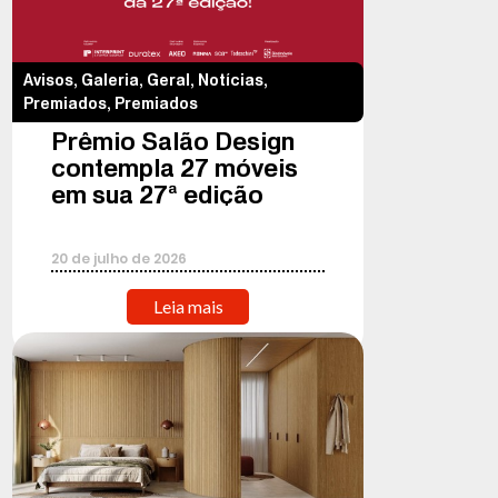
Avisos
,
Galeria
,
Geral
,
Notícias
,
Premiados
,
Premiados
Prêmio Salão Design
contempla 27 móveis
em sua 27ª edição
20
de
julho
de
2026
Leia mais