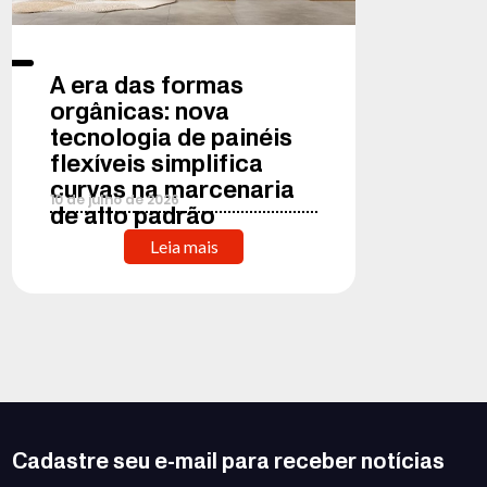
A era das formas
orgânicas: nova
tecnologia de painéis
flexíveis simplifica
curvas na marcenaria
10
de
julho
de
2026
de alto padrão
Leia mais
Cadastre seu e-mail para receber notícias