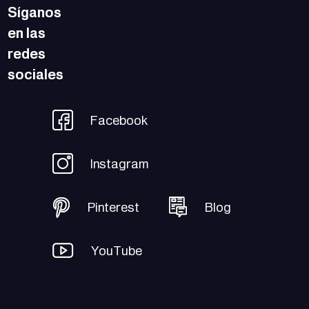
USTENTABILIDADE | PRÊMIO NA MODALIDADE
Síganos
ROFISSIONAL
en las
redes
sociales
Facebook
Instagram
Pinterest
Blog
YouTube