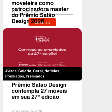
moveleira como
patrocinadora master
05
de
agosto
de
2026
do Prêmio Salão
Design 2026
Leia mais
Avisos
,
Galeria
,
Geral
,
Notícias
,
Premiados
,
Premiados
Prêmio Salão Design
contempla 27 móveis
em sua 27ª edição
20
de
julho
de
2026