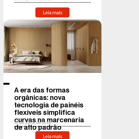
Leia mais
A era das formas
orgânicas: nova
tecnologia de painéis
flexíveis simplifica
curvas na marcenaria
10
de
julho
de
2026
de alto padrão
Leia mais