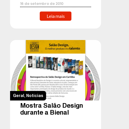
16
de
setembro
de
2010
Leia mais
Geral
,
Notícias
Mostra Salão Design
durante a Bienal