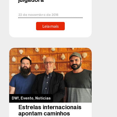
22
de
novembro
de
2016
Leia mais
DW!
,
Evento
,
Notícias
Estrelas internacionais
apontam caminhos