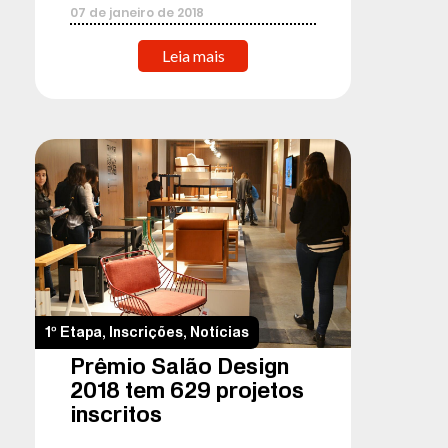
07
de
janeiro
de
2018
Leia mais
1º Etapa
,
Inscrições
,
Notícias
Prêmio Salão Design
2018 tem 629 projetos
inscritos