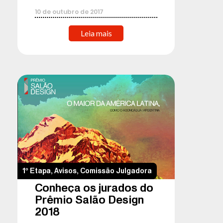
10
de
outubro
de
2017
Leia mais
1º Etapa
,
Avisos
,
Comissão Julgadora
Conheça os jurados do
Prêmio Salão Design
2018