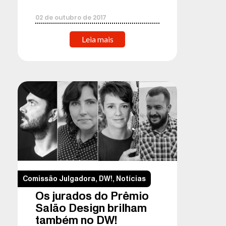
02
de
outubro
de
2017
Leia mais
Comissão Julgadora
,
DW!
,
Notícias
Os jurados do Prêmio
Salão Design brilham
também no DW!