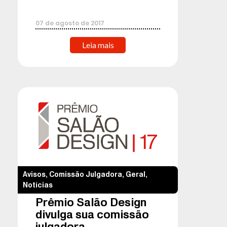
07
de
agosto
de
2017
Leia mais
Avisos
,
Comissão Julgadora
,
Geral
,
Notícias
Prêmio Salão Design
divulga sua comissão
julgadora