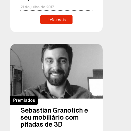
21
de
julho
de
2017
Leia mais
Premiados
Sebastián Granotich e
seu mobiliário com
pitadas de 3D