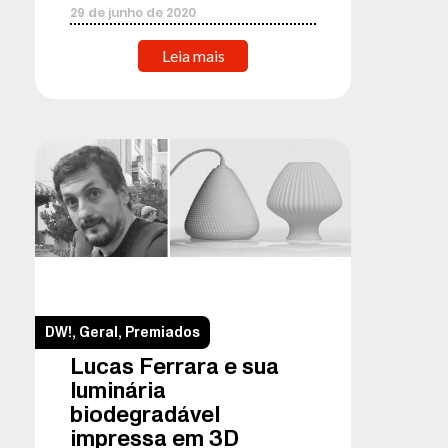
29
de
junho
de
2020
Leia mais
DW!
,
Geral
,
Premiados
Lucas Ferrara e sua
luminária
biodegradável
impressa em 3D