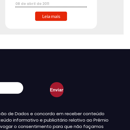
08
de
abril
de
2011
Leia mais
teção de Dados e concordo em receber conteúdo
údo informativo e publicitário relativo ao Prêmio
a revogar o consentimento para que não façamos