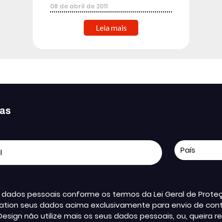
08
de
abril
de
2011
Leia mais
ias
us dados pessoais conforme os termos da Lei Geral de Pro
ation seus dados acima exclusivamente para envio de conte
Design não utilize mais os seus dados pessoais, ou, queir