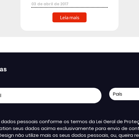
03
de
abril
de
2017
Leia mais
ias
us dados pessoais conforme os termos da Lei Geral de Pro
ation seus dados acima exclusivamente para envio de conte
Design não utilize mais os seus dados pessoais, ou, queir