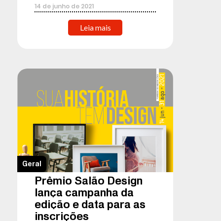
14
de
junho
de
2021
Leia mais
Geral
Prêmio Salão Design
lança campanha da
edição e data para as
inscrições