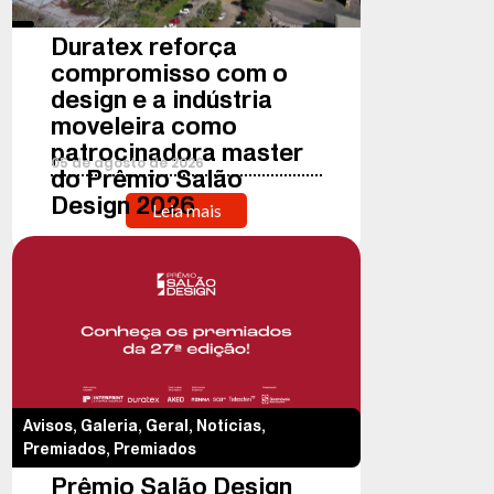
Duratex reforça
compromisso com o
design e a indústria
moveleira como
patrocinadora master
05
de
agosto
de
2026
do Prêmio Salão
Design 2026
Leia mais
Avisos
,
Galeria
,
Geral
,
Notícias
,
Premiados
,
Premiados
Prêmio Salão Design