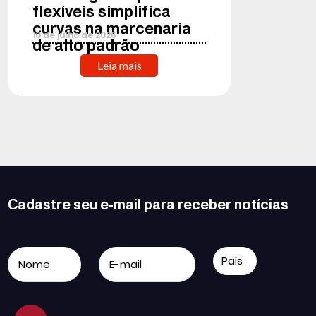
flexíveis simplifica
curvas na marcenaria
10
de
julho
de
2026
de alto padrão
Leia mais
Cadastre seu e-mail para receber notícias