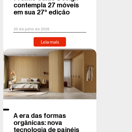
contempla 27 móveis
em sua 27ª edição
20
de
julho
de
2026
Leia mais
A era das formas
orgânicas: nova
tecnologia de painéis