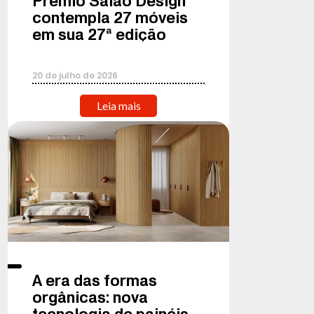
Prêmio Salão Design
contempla 27 móveis
em sua 27ª edição
20
de
julho
de
2026
Leia mais
A era das formas
orgânicas: nova
tecnologia de painéis