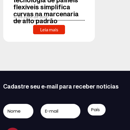
flexíveis simplifica
curvas na marcenaria
10
de
julho
de
2026
de alto padrão
Leia mais
Cadastre seu e-mail para receber notícias