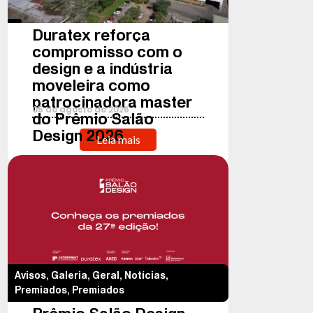
Duratex reforça
compromisso com o
design e a indústria
moveleira como
patrocinadora master
05
de
agosto
de
2026
do Prêmio Salão
Design 2026
Leia mais
Avisos
,
Galeria
,
Geral
,
Notícias
,
Premiados
,
Premiados