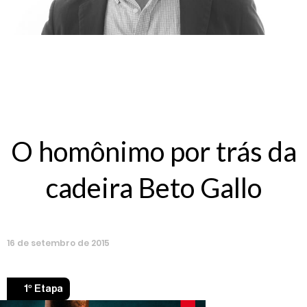
O homônimo por trás da
cadeira Beto Gallo
16
de
setembro
de
2015
1º Etapa