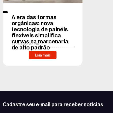
A era das formas
orgânicas: nova
tecnologia de painéis
flexíveis simplifica
curvas na marcenaria
10
de
julho
de
2026
de alto padrão
Leia mais
Cadastre seu e-mail para receber notícias