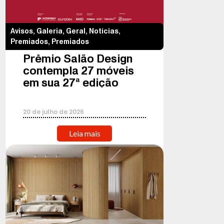
Avisos
,
Galeria
,
Geral
,
Notícias
,
Premiados
,
Premiados
Prêmio Salão Design
contempla 27 móveis
em sua 27ª edição
20
de
julho
de
2026
Leia mais