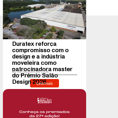
Duratex reforça
compromisso com o
design e a indústria
moveleira como
patrocinadora master
05
de
agosto
de
2026
do Prêmio Salão
Design 2026
Leia mais