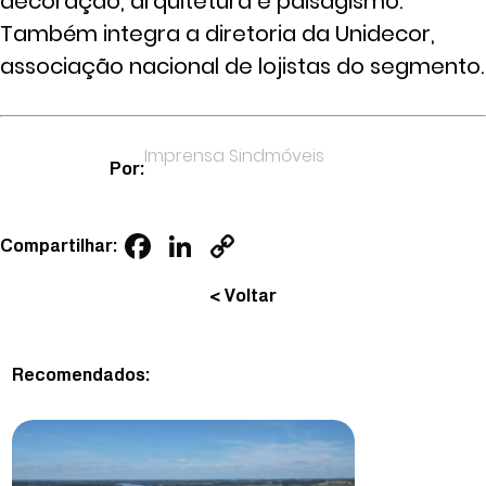
decoração, arquitetura e paisagismo.
Também integra a diretoria da Unidecor,
associação nacional de lojistas do segmento.
Imprensa Sindmóveis
Por:
Facebook
LinkedIn
Copy
Compartilhar:
Link
< Voltar
Recomendados: