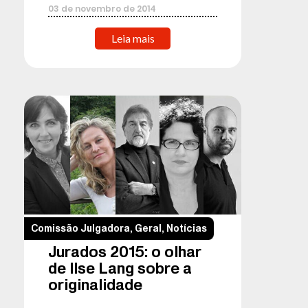
03
de
novembro
de
2014
Leia mais
Comissão Julgadora
,
Geral
,
Notícias
Jurados 2015: o olhar
de Ilse Lang sobre a
originalidade