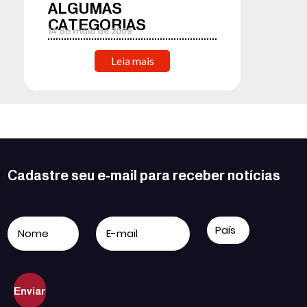
ALGUMAS
CATEGORIAS
14
de
maio
de
2009
Leia mais
Cadastre seu e-mail para receber notícias