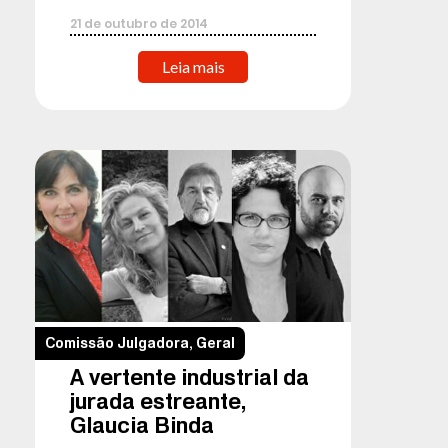
21
de
outubro
de
2014
Leia mais
Comissão Julgadora
,
Geral
A vertente industrial da
jurada estreante,
Glaucia Binda